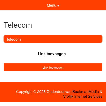
Menu +
Telecom
Telecom
Link toevoegen
Link toevoegen
Copyright © 2025 Onderdeel van
BaakmanMedia
&
Vrolijk Internet Services