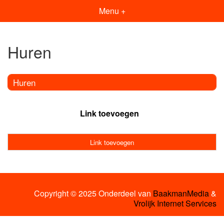
Menu +
Huren
Huren
Link toevoegen
Link toevoegen
Copyright © 2025 Onderdeel van
BaakmanMedia
&
Vrolijk Internet Services