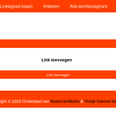
Linktegoed kopen
Artikelen
Alle dochterpagina's
Link toevoegen
Link toevoegen
ight © 2025 Onderdeel van
BaakmanMedia
&
Vrolijk Internet S