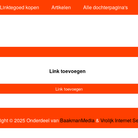
Linktegoed kopen
Artikelen
Alle dochterpagina's
Link toevoegen
Link toevoegen
ight © 2025 Onderdeel van
BaakmanMedia
&
Vrolijk Internet S